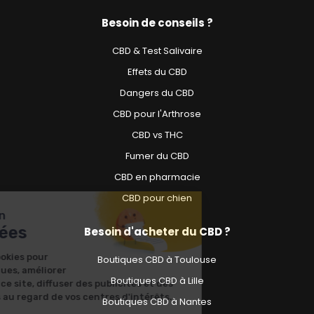
Besoin de conseils ?
CBD & Test Salivaire
Effets du CBD
Dangers du CBD
CBD pour l'Arthrose
CBD vs THC
Fumer du CBD
CBD en pharmacie
CBD pour chien
Nous prenons soin
de vos données
Besoin d'acheter du CBD ?
Nous utilisons des cookies pour
Boutiques CBD à Toulouse
réaliser des statistiques, améliorer
Boutiques CBD à Lille
votre expérience sur ce site, diffuser des publicités et des
contenus pertinents au regard de vos centres d'intérêts.
Boutiques CBD à Nantes