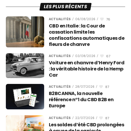
LES PLUS RÉCENTS
76
ACTUALITÉS
/
06/08/2026
/
CBD en Italie : la Cour de
cassation limite les
confiscations automatiques de
fleurs de chanvre
67
ACTUALITÉS
/
03/08/2026
/
Voiture en chanvre d’Henry Ford
: la véritable histoire de la Hemp
Car
87
ACTUALITÉS
/
28/07/2026
/
B2BCANNA, la nouvelle
référence n°1 du CBD B2B en
Europe
87
ACTUALITÉS
/
22/07/2026
/
Les soldes d’été CBD prolongées
à cause de la canicule