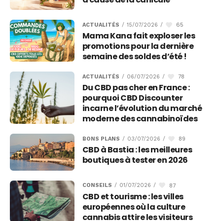
65
ACTUALITÉS
/
15/07/2026
/
Mama Kana fait exploser les
promotions pour la dernière
semaine des soldes d’été !
78
ACTUALITÉS
/
06/07/2026
/
Du CBD pas cher en France :
pourquoi CBD Discounter
incarne l’évolution du marché
moderne des cannabinoïdes
89
BONS PLANS
/
03/07/2026
/
CBD à Bastia : les meilleures
boutiques à tester en 2026
87
CONSEILS
/
01/07/2026
/
CBD et tourisme : les villes
européennes où la culture
cannabis attire les visiteurs