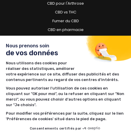
CBD pour l'Arthrose
CBD vs THC
Fumer du CBD
CBD en pharmacie
CBD pour chien
Nous prenons soin
de vos données
Besoin d'acheter du CBD ?
Nous utilisons des cookies pour
Boutiques CBD à Toulouse
réaliser des statistiques, améliorer
Boutiques CBD à Lille
votre expérience sur ce site, diffuser des publicités et des
contenus pertinents au regard de vos centres d'intérêts.
Boutiques CBD à Nantes
Vous pouvez autoriser l'utilisation de ces cookies en
Boutiques CBD à Rennes
cliquant sur "OK pour moi", ou la refuser en cliquant sur "Non
Boutiques CBD à Bordeaux
merci", ou vous pouvez choisir d'autres options en cliquant
sur "Je choisis".
Boutiques CBD à Lyon
Pour modifier vos préférences par la suite, cliquez sur le lien
Boutiques CBD à Nancy
'Préférences de cookies' situé dans le pied de page.
Boutiques CBD à Limoges
Consentements certifiés par