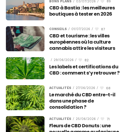
89
BONS PLANS
/
03/07/2026
/
CBD à Bastia : les meilleures
boutiques à tester en 2026
87
CONSEILS
/
01/07/2026
/
CBD et tourisme : les villes
européennes où la culture
cannabis attire les visiteurs
82
/
29/06/2026
/
Les labels et certifications du
CBD : comment s’y retrouver ?
68
ACTUALITÉS
/
27/06/2026
/
Le marché du CBD entre-t-il
dans une phase de
consolidation ?
71
ACTUALITÉS
/
25/06/2026
/
Fleurs de CBD Donuts : une
nouvelle gamme audacieuse