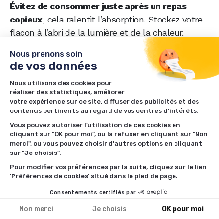
Évitez de consommer juste après un repas
copieux
, cela ralentit l’absorption. Stockez votre
flacon à l’abri de la lumière et de la chaleur.
Enfin, n’hésitez pas à tenir un petit carnet CBD ✏️
Nous prenons soin
car noter vos prises et ressentis peut vous aider à
de vos données
mieux ajuster le dosage. Avec un peu d’écoute de
Nous utilisons des cookies pour
soi, l’huile devient vite un allié du quotidien. Et si
réaliser des statistiques, améliorer
votre expérience sur ce site, diffuser des publicités et des
vous souffrez d’anxiété, vous pouvez comparer
contenus pertinents au regard de vos centres d'intérêts.
les
meilleures huiles CBD pour anxiété
afin de
Vous pouvez autoriser l'utilisation de ces cookies en
faire un choix éclairé.
cliquant sur "OK pour moi", ou la refuser en cliquant sur "Non
merci", ou vous pouvez choisir d'autres options en cliquant
sur "Je choisis".
Pour modifier vos préférences par la suite, cliquez sur le lien
'Préférences de cookies' situé dans le pied de page.
Sandrine - Rédactrice
Consentements certifiés par
Sandrine est rédactrice pour le média Planposey et a
Non merci
Je choisis
OK pour moi