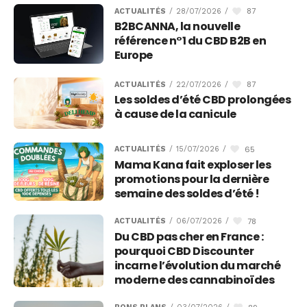
87
ACTUALITÉS
/
28/07/2026
/
B2BCANNA, la nouvelle
référence n°1 du CBD B2B en
Europe
87
ACTUALITÉS
/
22/07/2026
/
Les soldes d’été CBD prolongées
à cause de la canicule
65
ACTUALITÉS
/
15/07/2026
/
Mama Kana fait exploser les
promotions pour la dernière
semaine des soldes d’été !
78
ACTUALITÉS
/
06/07/2026
/
Du CBD pas cher en France :
pourquoi CBD Discounter
incarne l’évolution du marché
moderne des cannabinoïdes