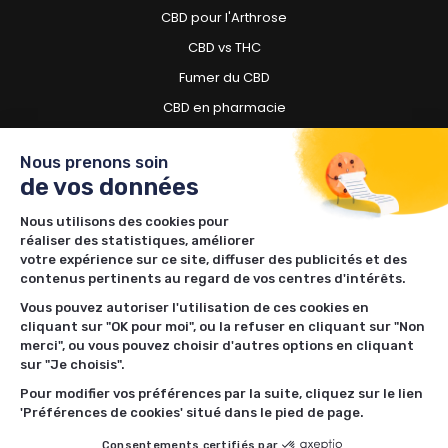
CBD pour l'Arthrose
CBD vs THC
Fumer du CBD
CBD en pharmacie
CBD pour chien
Nous prenons soin
de vos données
Besoin d'acheter du CBD ?
Nous utilisons des cookies pour
Boutiques CBD à Toulouse
réaliser des statistiques, améliorer
Boutiques CBD à Lille
votre expérience sur ce site, diffuser des publicités et des
contenus pertinents au regard de vos centres d'intérêts.
Boutiques CBD à Nantes
Vous pouvez autoriser l'utilisation de ces cookies en
Boutiques CBD à Rennes
cliquant sur "OK pour moi", ou la refuser en cliquant sur "Non
Boutiques CBD à Bordeaux
merci", ou vous pouvez choisir d'autres options en cliquant
sur "Je choisis".
Boutiques CBD à Lyon
Pour modifier vos préférences par la suite, cliquez sur le lien
Boutiques CBD à Nancy
'Préférences de cookies' situé dans le pied de page.
Boutiques CBD à Limoges
Consentements certifiés par