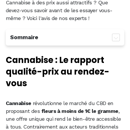
Cannabise à des prix aussi attractifs ? Que
devez-vous savoir avant de les essayer vous-
même ? Voici l'avis de nos experts !
Sommaire
Cannabise : Le rapport qualité-prix au
Cannabise : Le rapport
rendez-vous
Avis sur Cannabise : Que valent réellement
qualité-prix au rendez-
les produits vendus ? On a essayé !
vous
Avis Cannabise : Qu’en pensent les clients
existants ?
Cannabise
Cannabise : Les autres points à savoir avant
révolutionne le marché du CBD en
d’acheter
proposant des
fleurs à moins de 1€ le gramme
,
une offre unique qui rend le bien-être accessible
Notre avis final sur Cannabise
à tous. Contrairement aux acteurs traditionnels