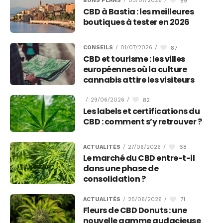
89
BONS PLANS
/
03/07/2026
/
CBD à Bastia : les meilleures
boutiques à tester en 2026
87
CONSEILS
/
01/07/2026
/
CBD et tourisme : les villes
européennes où la culture
cannabis attire les visiteurs
82
/
29/06/2026
/
Les labels et certifications du
CBD : comment s’y retrouver ?
68
ACTUALITÉS
/
27/06/2026
/
Le marché du CBD entre-t-il
dans une phase de
consolidation ?
71
ACTUALITÉS
/
25/06/2026
/
Fleurs de CBD Donuts : une
nouvelle gamme audacieuse