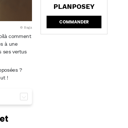
PLANPOSEY
COMMANDER
© Baga
voilà comment
es à une
s ses vertus
roposées ?
ut !
et