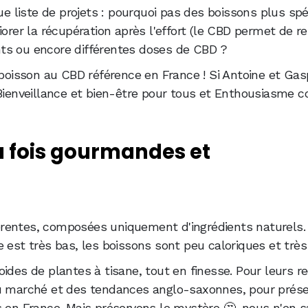
gue liste de projets : pourquoi pas des boissons plus sp
iorer la récupération après l'effort (le CBD permet de re
ts ou encore différentes doses de CBD ?
a boisson au CBD référence en France ! Si Antoine et Ga
 Bienveillance et bien-être pour tous et Enthousiasme 
a fois gourmandes et
rentes, composées uniquement d'ingrédients naturels.
 est très bas, les boissons sont peu caloriques et très
ides de plantes à tisane, tout en finesse. Pour leurs re
du marché et des tendances anglo-saxonnes, pour prése
s en France. Mais préservons le mystère 🤔, nous n'en 