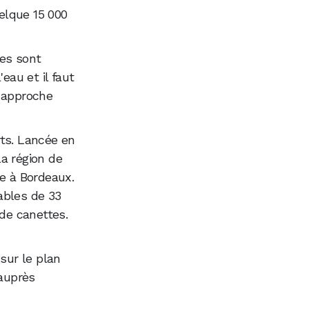
uelque 15 000
les sont
eau et il faut
e approche
rts. Lancée en
la région de
ée à Bordeaux.
ables de 33
 de canettes.
sur le plan
 auprès