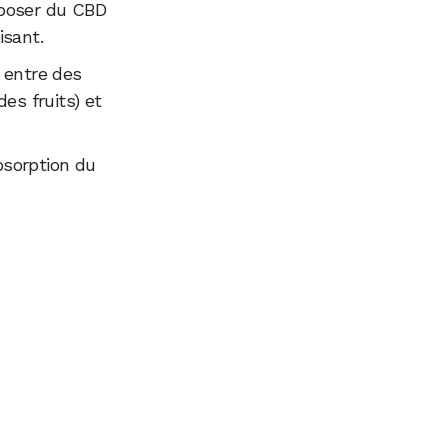
oposer du CBD
isant.
e entre des
es fruits) et
bsorption du