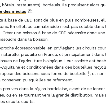
 hôtels, restaurants) bordelais. Ils produisent alors q
ne des médias
👏.
its à base de CBD sont de plus en plus nombreuses, el
ons. En effet, ce cannabinoïde n'est pas soluble dans l'
ère. Créer une boisson à base de CBD nécessite donc un
dissoudre dans la boisson.
roche écoresponsable, en privilégiant les circuits cou
naturelle, produite en France, et principalement dans 
ssues de l'agriculture biologique. Leur société est bas
-Aquitaine et conditionnées dans des bouteilles recycl
 propose des boissons sous forme de bouteille 🍾, et non
à conserver, puisqu’elles se referment.
s preuves dans la région bordelaise, avant de se lancer 
es, ou en se tournant vers la grande distribution, mais
les circuits courts.