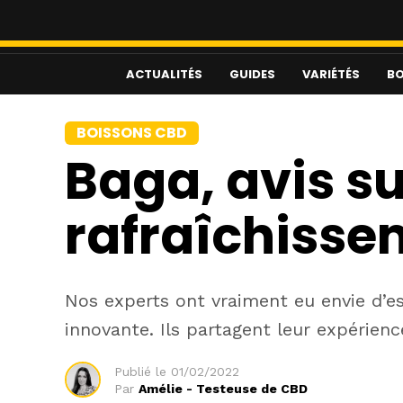
ACTUALITÉS
GUIDES
VARIÉTÉS
BO
BOISSONS CBD
Baga, avis su
rafraîchisse
Nos experts ont vraiment eu envie d’e
innovante. Ils partagent leur expérienc
Publié le
01/02/2022
Par
Amélie - Testeuse de CBD