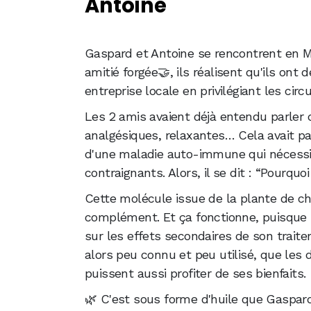
Antoine
Nos experts ont pu tester : On vous r
Baga a réussi à convaincre de nombre
Gaspard et Antoine se rencontrent en Ma
amitié forgée🤝, ils réalisent qu'ils o
entreprise locale en privilégiant les cir
Les 2 amis avaient déjà entendu parler 
analgésiques, relaxantes… Cela avait part
d'une maladie auto-immune qui nécessit
contraignants. Alors, il se dit : “Pourquo
Cette molécule issue de la plante de 
complément. Et ça fonctionne, puisque 
sur les effets secondaires de son traite
alors peu connu et peu utilisé, que les 
puissent aussi profiter de ses bienfaits.
🌿 C'est sous forme d'huile que Gaspard