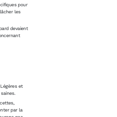
écifiques pour
lâcher les
spard devaient
concernant
 Légères et
 saines.
cettes,
nter par la
saurons pas