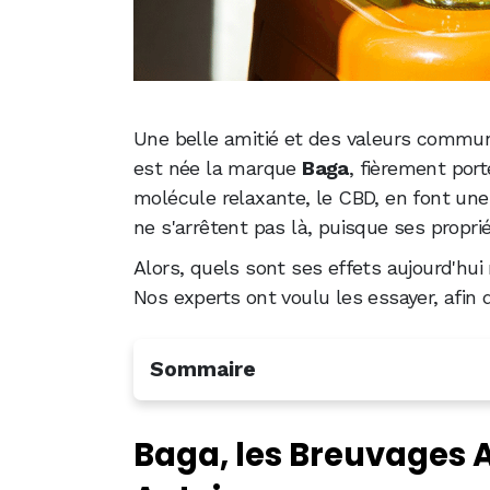
Une belle amitié et des valeurs commun
est née la marque
Baga
, fièrement por
molécule relaxante, le CBD, en font une 
ne s'arrêtent pas là, puisque ses propr
Alors, quels sont ses effets aujourd'hu
Nos experts ont voulu les essayer, afin d
Sommaire
Baga, les Breuvages Audacieux au CB
Baga, les Breuvages 
3 boissons au CBD à la fois gourmand