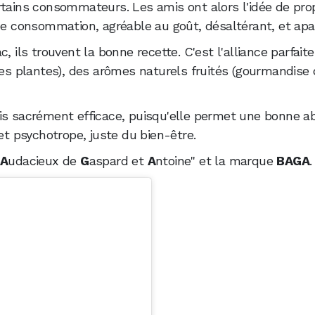
ertains consommateurs. Les amis ont alors l'idée de pr
nde consommation, agréable au goût, désaltérant, et apa
, ils trouvent la bonne recette. C'est l'alliance parfait
des plantes), des arômes naturels fruités (gourmandise d
ais sacrément efficace, puisqu'elle permet une bonne a
 psychotrope, juste du bien-être.
s
A
udacieux de
G
aspard et
A
ntoine" et la marque
BAGA
.