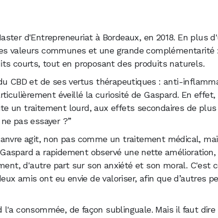
aconte notre expérience !
ux clients
ster d'Entrepreneuriat à Bordeaux, en 2018. En plus d'
nt des valeurs communes et une grande complémentarité 
cuits courts, tout en proposant des produits naturels.
du CBD et de ses vertus thérapeutiques : anti-inflamma
iculièrement éveillé la curiosité de Gaspard. En effet, i
e un traitement lourd, aux effets secondaires de plus
i ne pas essayer ?”
chanvre agit, non pas comme un traitement médical, m
Gaspard a rapidement observé une nette amélioration, 
ment, d'autre part sur son anxiété et son moral. C'est c
deux amis ont eu envie de valoriser, afin que d’autres 
 l'a consommée, de façon sublinguale. Mais il faut dire