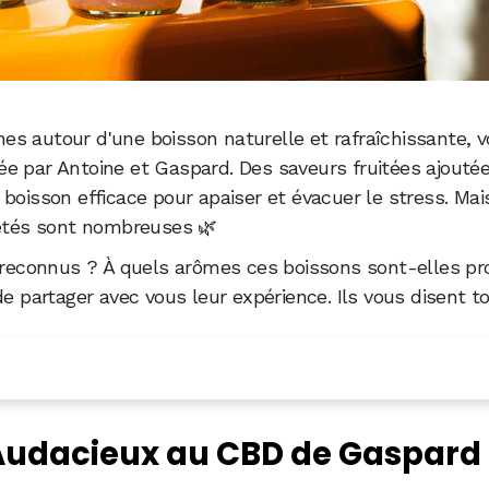
es autour d'une boisson naturelle et rafraîchissante, 
tée par Antoine et Gaspard. Des saveurs fruitées ajouté
boisson efficace pour apaiser et évacuer le stress. Mai
iétés sont nombreuses 🌿
i reconnus ? À quels arômes ces boissons sont-elles p
e partager avec vous leur expérience. Ils vous disent to
D de Gaspard et Antoine
Audacieux au CBD de Gaspard 
es et rafraîchissantes