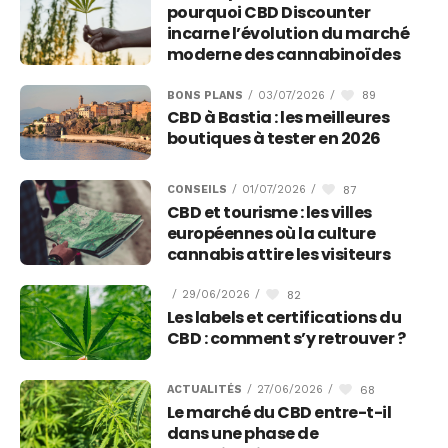
pourquoi CBD Discounter
incarne l’évolution du marché
moderne des cannabinoïdes
89
BONS PLANS
/
03/07/2026
/
CBD à Bastia : les meilleures
boutiques à tester en 2026
87
CONSEILS
/
01/07/2026
/
CBD et tourisme : les villes
européennes où la culture
cannabis attire les visiteurs
82
/
29/06/2026
/
Les labels et certifications du
CBD : comment s’y retrouver ?
68
ACTUALITÉS
/
27/06/2026
/
Le marché du CBD entre-t-il
dans une phase de