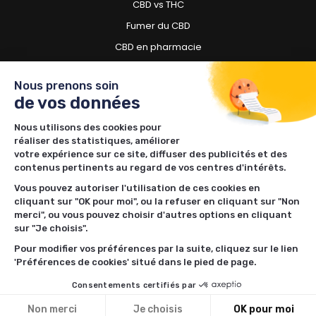
CBD vs THC
Fumer du CBD
CBD en pharmacie
CBD pour chien
Nous prenons soin
de vos données
Besoin d'acheter du CBD ?
Nous utilisons des cookies pour
Boutiques CBD à Toulouse
réaliser des statistiques, améliorer
Boutiques CBD à Lille
votre expérience sur ce site, diffuser des publicités et des
contenus pertinents au regard de vos centres d'intérêts.
Boutiques CBD à Nantes
Vous pouvez autoriser l'utilisation de ces cookies en
Boutiques CBD à Rennes
cliquant sur "OK pour moi", ou la refuser en cliquant sur "Non
Boutiques CBD à Bordeaux
merci", ou vous pouvez choisir d'autres options en cliquant
sur "Je choisis".
Boutiques CBD à Lyon
Pour modifier vos préférences par la suite, cliquez sur le lien
Boutiques CBD à Nancy
'Préférences de cookies' situé dans le pied de page.
Boutiques CBD à Limoges
Consentements certifiés par
Non merci
Je choisis
OK pour moi