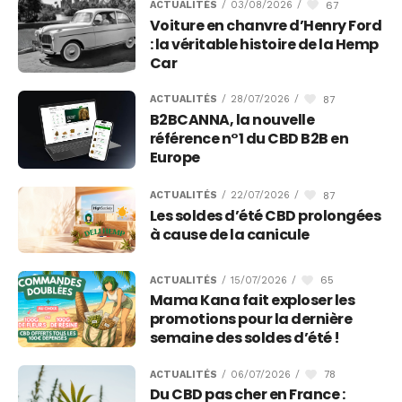
67
ACTUALITÉS
/
03/08/2026
/
Voiture en chanvre d’Henry Ford
: la véritable histoire de la Hemp
Car
87
ACTUALITÉS
/
28/07/2026
/
B2BCANNA, la nouvelle
référence n°1 du CBD B2B en
Europe
87
ACTUALITÉS
/
22/07/2026
/
Les soldes d’été CBD prolongées
à cause de la canicule
65
ACTUALITÉS
/
15/07/2026
/
Mama Kana fait exploser les
promotions pour la dernière
semaine des soldes d’été !
78
ACTUALITÉS
/
06/07/2026
/
Du CBD pas cher en France :