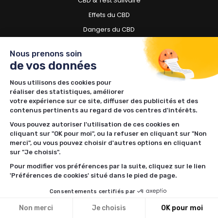
CBD & Test Salivaire
Effets du CBD
Dangers du CBD
CBD pour l'Arthrose
Nous prenons soin
CBD vs THC
de vos données
Fumer du CBD
Nous utilisons des cookies pour
CBD en pharmacie
réaliser des statistiques, améliorer
votre expérience sur ce site, diffuser des publicités et des
CBD pour chien
contenus pertinents au regard de vos centres d'intérêts.
Besoin d'acheter du CBD ?
Vous pouvez autoriser l'utilisation de ces cookies en
cliquant sur "OK pour moi", ou la refuser en cliquant sur "Non
merci", ou vous pouvez choisir d'autres options en cliquant
Boutiques CBD à Toulouse
sur "Je choisis".
Boutiques CBD à Lille
Pour modifier vos préférences par la suite, cliquez sur le lien
Boutiques CBD à Nantes
'Préférences de cookies' situé dans le pied de page.
Boutiques CBD à Rennes
Consentements certifiés par
Boutiques CBD à Bordeaux
Non merci
Je choisis
OK pour moi