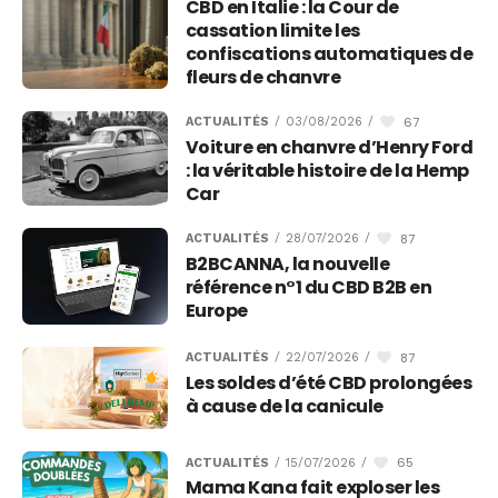
CBD en Italie : la Cour de
cassation limite les
confiscations automatiques de
fleurs de chanvre
67
ACTUALITÉS
/
03/08/2026
/
Voiture en chanvre d’Henry Ford
: la véritable histoire de la Hemp
Car
87
ACTUALITÉS
/
28/07/2026
/
B2BCANNA, la nouvelle
référence n°1 du CBD B2B en
Europe
87
ACTUALITÉS
/
22/07/2026
/
Les soldes d’été CBD prolongées
à cause de la canicule
65
ACTUALITÉS
/
15/07/2026
/
Mama Kana fait exploser les