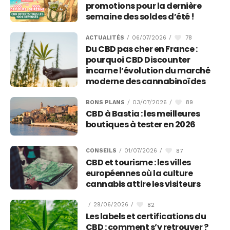
promotions pour la dernière
semaine des soldes d’été !
78
ACTUALITÉS
/
06/07/2026
/
Du CBD pas cher en France :
pourquoi CBD Discounter
incarne l’évolution du marché
moderne des cannabinoïdes
89
BONS PLANS
/
03/07/2026
/
CBD à Bastia : les meilleures
boutiques à tester en 2026
87
CONSEILS
/
01/07/2026
/
CBD et tourisme : les villes
européennes où la culture
cannabis attire les visiteurs
82
/
29/06/2026
/
Les labels et certifications du
CBD : comment s’y retrouver ?