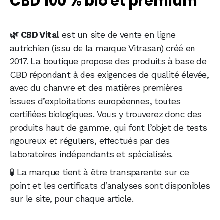
CBD 100 % bio et premium
plusieurs usages
Nos experts ont pu tester : on vous raconte
🌿 CBD Vital
est un site de vente en ligne
notre expérience !
autrichien (issu de la marque Vitrasan) créé en
CBD Vital : Testé… et largement approuvé !
2017. La boutique propose des produits à base de
CBD répondant à des exigences de qualité élevée,
avec du chanvre et des matières premières
issues d’exploitations européennes, toutes
certifiées biologiques. Vous y trouverez donc des
produits haut de gamme, qui font l’objet de tests
rigoureux et réguliers, effectués par des
laboratoires indépendants et spécialisés.
🧪 La marque tient à être transparente sur ce
point et les certificats d’analyses sont disponibles
sur le site, pour chaque article.