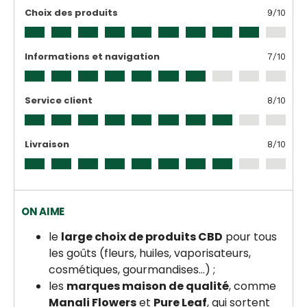
Choix des produits
9
/10
Informations et navigation
7
/10
Service client
8
/10
Livraison
8
/10
ON AIME
le
large choix de produits CBD
pour tous
les goûts (fleurs, huiles, vaporisateurs,
cosmétiques, gourmandises…) ;
les
marques maison de qualité
, comme
Manali Flowers
et
Pure Leaf
, qui sortent