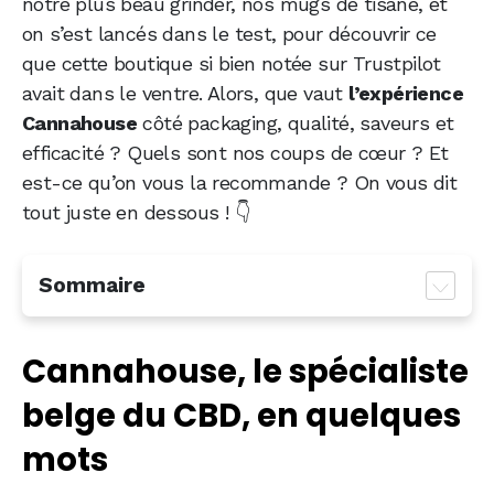
notre plus beau grinder, nos mugs de tisane, et
on s’est lancés dans le test, pour découvrir ce
que cette boutique si bien notée sur Trustpilot
avait dans le ventre. Alors, que vaut
l’expérience
Cannahouse
côté packaging, qualité, saveurs et
efficacité ? Quels sont nos coups de cœur ? Et
est-ce qu’on vous la recommande ? On vous dit
tout juste en dessous ! 👇
Sommaire
Cannahouse, le spécialiste belge du CBD, en
Cannahouse, le spécialiste
quelques mots
Fleurs, cookies, vapes & co : le CBD à toutes
belge du CBD, en quelques
les sauces chez Cannahouse
mots
On a tout testé (et on a tout reçu avec le