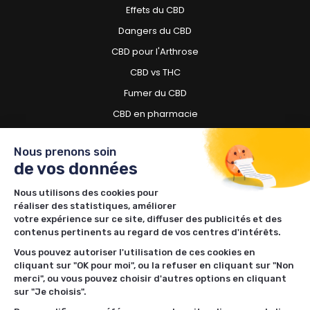
Effets du CBD
Dangers du CBD
CBD pour l'Arthrose
CBD vs THC
Fumer du CBD
CBD en pharmacie
CBD pour chien
Nous prenons soin
de vos données
Besoin d'acheter du CBD ?
Nous utilisons des cookies pour
Boutiques CBD à Toulouse
réaliser des statistiques, améliorer
Boutiques CBD à Lille
votre expérience sur ce site, diffuser des publicités et des
contenus pertinents au regard de vos centres d'intérêts.
Boutiques CBD à Nantes
Vous pouvez autoriser l'utilisation de ces cookies en
Boutiques CBD à Rennes
cliquant sur "OK pour moi", ou la refuser en cliquant sur "Non
Boutiques CBD à Bordeaux
merci", ou vous pouvez choisir d'autres options en cliquant
sur "Je choisis".
Boutiques CBD à Lyon