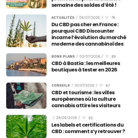
semaine des soldes d’été !
78
ACTUALITÉS
/
06/07/2026
/
Du CBD pas cher en France :
pourquoi CBD Discounter
incarne l’évolution du marché
moderne des cannabinoïdes
89
BONS PLANS
/
03/07/2026
/
CBD à Bastia : les meilleures
boutiques à tester en 2026
87
CONSEILS
/
01/07/2026
/
CBD et tourisme : les villes
européennes où la culture
cannabis attire les visiteurs
82
/
29/06/2026
/
Les labels et certifications du
CBD : comment s’y retrouver ?