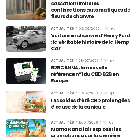
cassation limite les
confiscations automatiques de
fleurs de chanvre
67
ACTUALITÉS
/
03/08/2026
/
Voiture en chanvre d’Henry Ford
: la véritable histoire de la Hemp
Car
87
ACTUALITÉS
/
28/07/2026
/
B2BCANNA, la nouvelle
référence n°1 du CBD B2B en
Europe
87
ACTUALITÉS
/
22/07/2026
/
Les soldes d’été CBD prolongées
à cause de la canicule
65
ACTUALITÉS
/
15/07/2026
/
Mama Kana fait exploser les
promotions pour la dernière