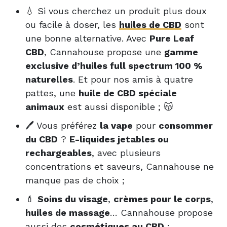
💧 Si vous cherchez un produit plus doux
ou facile à doser, les
huiles de CBD
sont
une bonne alternative. Avec
Pure Leaf
CBD
, Cannahouse propose une
gamme
exclusive d’huiles full spectrum 100 %
naturelles
. Et pour nos amis à quatre
pattes, une
huile de CBD spéciale
animaux
est aussi disponible ; 😽
🖊️ Vous préférez
la vape
pour
consommer
du CBD
?
E-liquides jetables ou
rechargeables
, avec plusieurs
concentrations et saveurs, Cannahouse ne
manque pas de choix ;
💄
Soins du visage
,
crèmes pour le corps
,
huiles de massage
… Cannahouse propose
aussi des
cosmétiques au CBD
;