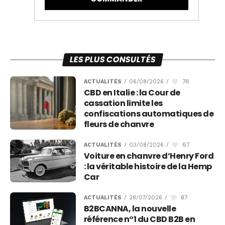
LES PLUS CONSULTÉS
76
ACTUALITÉS
/
06/08/2026
/
CBD en Italie : la Cour de
cassation limite les
confiscations automatiques de
fleurs de chanvre
67
ACTUALITÉS
/
03/08/2026
/
Voiture en chanvre d’Henry Ford
: la véritable histoire de la Hemp
Car
87
ACTUALITÉS
/
28/07/2026
/
B2BCANNA, la nouvelle
référence n°1 du CBD B2B en