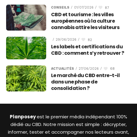
87
CONSEILS
/
01/07/2026
/
CBD et tourisme : les villes
européennes où la culture
cannabis attire les visiteurs
82
/
29/06/2026
/
Les labels et certifications du
CBD : comment s’y retrouver ?
68
ACTUALITÉS
/
27/06/2026
/
Le marché du CBD entre-t-il
dans une phase de
consolidation ?
Planposey
est le premier média indépendant 100%
dédié au CBD. Notre mission est simple : décrypter,
informer, tester et accompagner nos lecteurs avant,