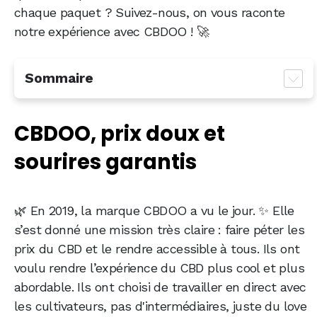
chaque paquet ? Suivez-nous, on vous raconte
notre expérience avec CBDOO ! 🚀
Sommaire
CBDOO, prix doux et sourires garantis
CBDOO, prix doux et
CBDOO, un éventail infini de produits de CBD
sourires garantis
Notre expérience et notre verdict avec les
produits CBDOO
CBDOO, une marque qui surpasse les attentes
🌿 En 2019, la marque CBDOO a vu le jour. ✨ Elle
s’est donné une mission très claire : faire péter les
prix du CBD et le rendre accessible à tous. Ils ont
voulu rendre l’expérience du CBD plus cool et plus
abordable. Ils ont choisi de travailler en direct avec
les cultivateurs, pas d'intermédiaires, juste du love