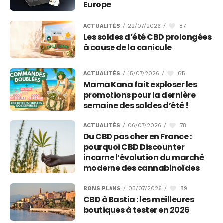
Europe
87
ACTUALITÉS
/
22/07/2026
/
Les soldes d’été CBD prolongées
à cause de la canicule
65
ACTUALITÉS
/
15/07/2026
/
Mama Kana fait exploser les
promotions pour la dernière
semaine des soldes d’été !
78
ACTUALITÉS
/
06/07/2026
/
Du CBD pas cher en France :
pourquoi CBD Discounter
incarne l’évolution du marché
moderne des cannabinoïdes
89
BONS PLANS
/
03/07/2026
/
CBD à Bastia : les meilleures
boutiques à tester en 2026