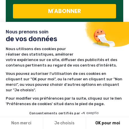
Nous prenons soin
de vos données
SUIVEZ-NOUS
Nous utilisons des cookies pour
réaliser des statistiques, améliorer
Facebook
votre expérience sur ce site, diffuser des publicités et des
contenus pertinents au regard de vos centres d'intérêts.
Twitter
Vous pouvez autoriser l'utilisation de ces cookies en
cliquant sur "OK pour moi", ou la refuser en cliquant sur "Non
merci", ou vous pouvez choisir d'autres options en cliquant
sur "Je choisis".
LES PLUS RÉCENTS
Pour modifier vos préférences par la suite, cliquez sur le lien
'Préférences de cookies' situé dans le pied de page.
76
ACTUALITÉS
/
06/08/2026
/
Consentements certifiés par
CBD en Italie : la Cour de
cassation limite les
Non merci
Je choisis
OK pour moi