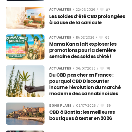
87
ACTUALITÉS
/
22/07/2026
/
Les soldes d’été CBD prolongées
à cause de la canicule
65
ACTUALITÉS
/
15/07/2026
/
Mama Kana fait exploser les
promotions pour la dernière
semaine des soldes d’été !
78
ACTUALITÉS
/
06/07/2026
/
Du CBD pas cher en France :
pourquoi CBD Discounter
incarne l’évolution du marché
moderne des cannabinoïdes
89
BONS PLANS
/
03/07/2026
/
CBD à Bastia : les meilleures
boutiques à tester en 2026