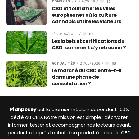
87
CONSEILS
/
01/07/2026
/
CBD et tourisme : les villes
européennes où la culture
cannabis attire les visiteurs
82
/
29/06/2026
/
Les labels et certifications du
CBD : comment s’y retrouver ?
68
ACTUALITÉS
/
27/06/2026
/
Le marché du CBD entre-t-il
dans une phase de
consolidation ?
Planposey
est le premier média indépendant 100%
dédié au CBD. Notre mission est simple : décrypter,
informer, tester et accompagner nos lecteurs avant,
pendant et après l’achat d’un produit à base de CBD.