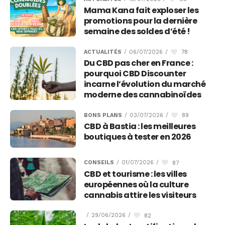
Mama Kana fait exploser les
promotions pour la dernière
semaine des soldes d’été !
78
ACTUALITÉS
/
06/07/2026
/
Du CBD pas cher en France :
pourquoi CBD Discounter
incarne l’évolution du marché
moderne des cannabinoïdes
89
BONS PLANS
/
03/07/2026
/
CBD à Bastia : les meilleures
boutiques à tester en 2026
87
CONSEILS
/
01/07/2026
/
CBD et tourisme : les villes
européennes où la culture
cannabis attire les visiteurs
82
/
29/06/2026
/