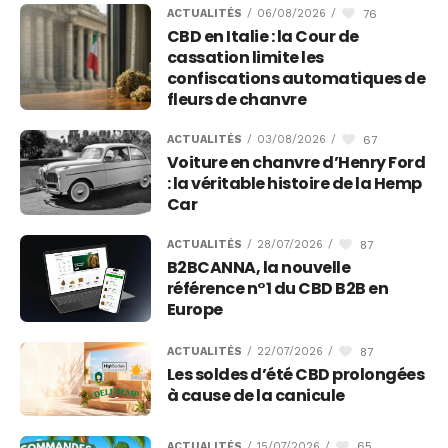
76
ACTUALITÉS
/
06/08/2026
/
CBD en Italie : la Cour de
cassation limite les
confiscations automatiques de
fleurs de chanvre
67
ACTUALITÉS
/
03/08/2026
/
Voiture en chanvre d’Henry Ford
: la véritable histoire de la Hemp
Car
87
ACTUALITÉS
/
28/07/2026
/
B2BCANNA, la nouvelle
référence n°1 du CBD B2B en
Europe
87
ACTUALITÉS
/
22/07/2026
/
Les soldes d’été CBD prolongées
à cause de la canicule
65
ACTUALITÉS
/
15/07/2026
/