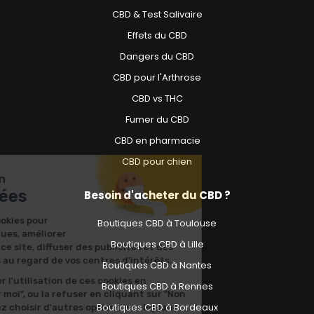
CBD & Test Salivaire
Effets du CBD
Dangers du CBD
CBD pour l'Arthrose
CBD vs THC
Fumer du CBD
CBD en pharmacie
CBD pour chien
Nous prenons soin
de vos données
Besoin d'acheter du CBD ?
Nous utilisons des cookies pour
Boutiques CBD à Toulouse
réaliser des statistiques, améliorer
Boutiques CBD à Lille
votre expérience sur ce site, diffuser des publicités et des
contenus pertinents au regard de vos centres d'intérêts.
Boutiques CBD à Nantes
Vous pouvez autoriser l'utilisation de ces cookies en
Boutiques CBD à Rennes
cliquant sur "OK pour moi", ou la refuser en cliquant sur "Non
Boutiques CBD à Bordeaux
merci", ou vous pouvez choisir d'autres options en cliquant