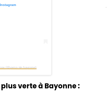
 Instagram
onne (@yama.ste.bayonne)
 plus verte à Bayonne :