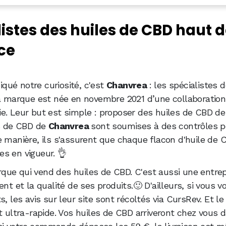
es de CBD haut de gamme Made in France
listes des huiles de CBD haut 
ccessible
ce
tre avis
r des produits CBD de qualité
qué notre curiosité, c'est
Chanvrea
: les spécialistes 
marque est née en novembre 2021 d’une collaboration
e. Leur but est simple : proposer des huiles de CBD d
es de CBD de
Chanvrea
sont soumises à des contrôles 
e manière, ils s'assurent que chaque flacon d'huile de 
s en vigueur. 👌
que qui vend des huiles de CBD. C'est aussi une entrepr
nt et la qualité de ses produits.🙂 D'ailleurs, si vous v
, les avis sur leur site sont récoltés via CursRev. Et le
est ultra-rapide. Vos huiles de CBD arriveront chez vous 