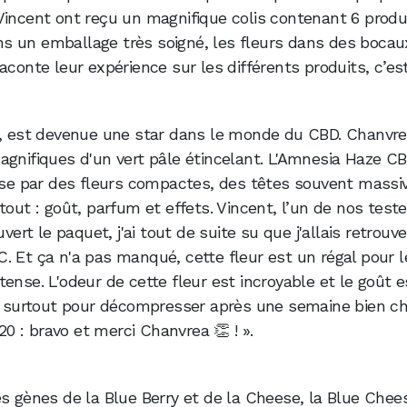
Vincent ont reçu un magnifique colis contenant 6 produ
s un emballage très soigné, les fleurs dans des bocaux
conte leur expérience sur les différents produits, c’est
e, est devenue une star dans le monde du CBD. Chanvrea
agnifiques d'un vert pâle étincelant. L'Amnesia Haze C
rise par des fleurs compactes, des têtes souvent massi
tout : goût, parfum et effets. Vincent, l’un de nos teste
vert le paquet, j'ai tout de suite su que j'allais retrouve
 Et ça n'a pas manqué, cette fleur est un régal pour le
ense. L'odeur de cette fleur est incroyable et le goût e
s, surtout pour décompresser après une semaine bien cha
20 : bravo et merci Chanvrea 👏 ! ».
es gènes de la Blue Berry et de la Cheese, la Blue Chee