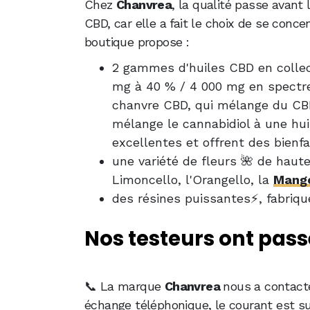
Chez
Chanvrea
, la qualité passe avan
CBD, car elle a fait le choix de se conce
boutique propose :
2 gammes d'huiles CBD en collec
mg à 40 % / 4 000 mg en spectre c
chanvre CBD, qui mélange du CBD
mélange le cannabidiol à une hu
excellentes et offrent des bienfa
une variété de fleurs 🌺 de haute
Limoncello, l'Orangello, la
Mang
des résines puissantes⚡, fabriq
Nos testeurs ont pas
📞 La marque
Chanvrea
nous a contacté
échange téléphonique, le courant est sup