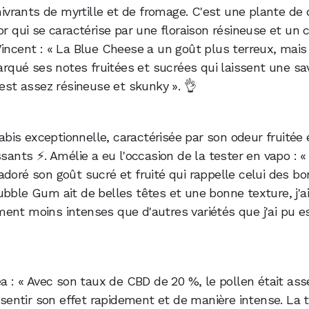
vrants de myrtille et de fromage. C'est une plante de
or qui se caractérise par une floraison résineuse et un 
Vincent : « La Blue Cheese a un goût plus terreux, mais
marqué ses notes fruitées et sucrées qui laissent une s
 est assez résineuse et skunky ». 👌
is exceptionnelle, caractérisée par son odeur fruitée e
ssants ⚡. Amélie a eu l'occasion de la tester en vapo : «
adoré son goût sucré et fruité qui rappelle celui des bo
bble Gum ait de belles têtes et une bonne texture, j'ai
ent moins intenses que d'autres variétés que j'ai pu es
ea : « Avec son taux de CBD de 20 %, le pollen était ass
essentir son effet rapidement et de manière intense. La t