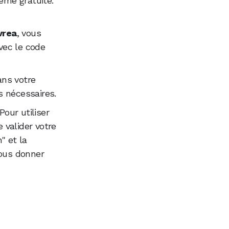
ême gratuite.
vrea
, vous
vec le code
ans votre
s nécessaires.
Pour utiliser
e valider votre
" et la
nous donner