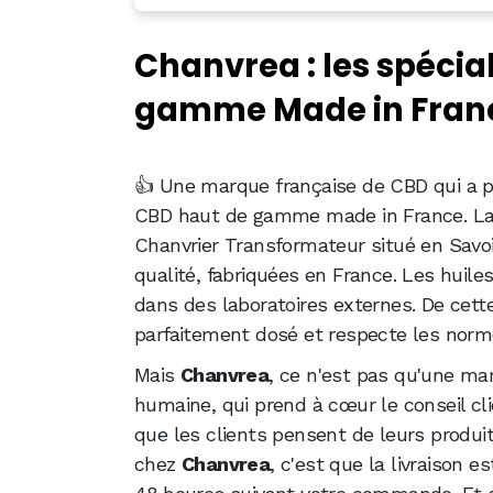
Chanvrea : les spécialistes des huil
Chanvrea : les spécia
La qualité avant la quantité, à prix a
gamme Made in Fran
Nos testeurs ont passé commande, no
Chanvrea : l'allié incontournable pou
👍 Une marque française de CBD qui a pi
CBD haut de gamme made in France. La 
Chanvrier Transformateur situé en Savoi
qualité, fabriquées en France. Les huil
dans des laboratoires externes. De cett
parfaitement dosé et respecte les norme
Mais
Chanvrea
, ce n'est pas qu'une mar
humaine, qui prend à cœur le conseil clie
que les clients pensent de leurs produits
chez
Chanvrea
, c'est que la livraison 