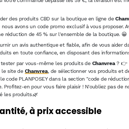
i votre commande dépasse les 59 €, la livraison est m
der des produits CBD sur la boutique en ligne de
Chan
e nous avons un code promo exclusif à vous proposer. A
 réduction de 45 % sur l'ensemble de la boutique. 😀
urnir un avis authentique et fiable, afin de vous aider d
duits en toute confiance, en disposant des information
de tester par vous-même les produits de
Chanvrea
? 👉 
r le site de
Chanvrea
, de sélectionner vos produits et d
le code PLANPOSEY dans la section "code de réduction
Profitez-en pour vous faire plaisir ! N'oubliez pas de 
é les produits.🌿
antité, à prix accessible