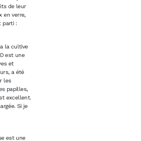
its de leur
 en verre,
 parti :
 la cultive
BD est une
ves et
urs, a été
r les
s papilles,
st excellent.
rgée. Si je
se est une