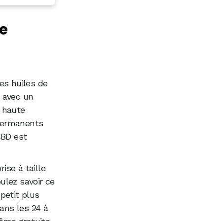
de
des huiles de
 avec un
e haute
permanents
CBD est
ise à taille
oulez savoir ce
 petit plus
dans les 24 à