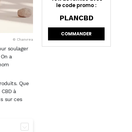
le code promo :
PLANCBD
COMMANDER
© Chanvrea
our soulager
! On a
 nom
roduits. Que
e CBD à
ts sur ces