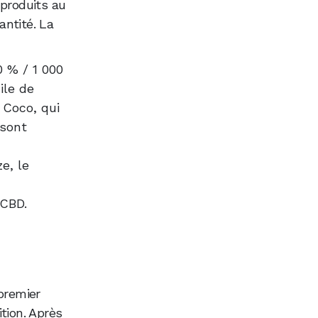
produits au
antité. La
 % / 1 000
ile de
 Coco, qui
 sont
e, le
 CBD.
premier
tion. Après