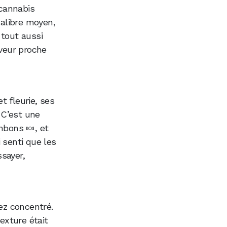
 cannabis
calibre moyen,
 tout aussi
aveur proche
t fleurie, ses
 C’est une
nbons 🍬, et
 senti que les
sayer,
ez concentré.
exture était