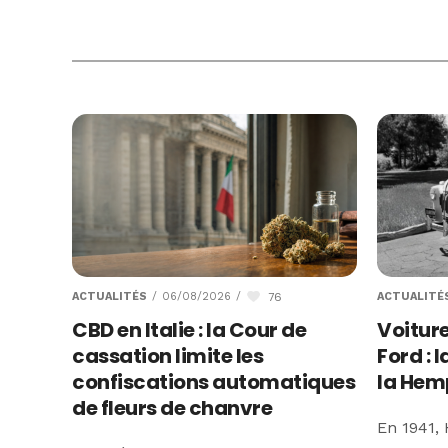
76
ACTUALITÉS
/
06/08/2026
/
ACTUALITÉ
CBD en Italie : la Cour de
Voitur
cassation limite les
Ford : 
confiscations automatiques
la Hem
de fleurs de chanvre
En 1941,