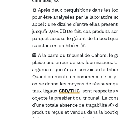
cannabis) 👽.
👮 Après deux perquisitions dans les lo
pour être analysées par le laboratoire s
appel : une dizaine d’entre elles prése
jusqu’à 2,6% 💥! De fait, ces produits 
parquet accuse le gérant de la boutique
substances prohibées ☠️.
🏤 À la barre du tribunal de Cahors, le g
plaide une erreur de ses fournisseurs. 
argument qui n’a pas convaincu le tribun
Quand on monte un commerce de ce ge
on se donne les moyens de s’assurer qu
taux légaux
CBD/THC
sont respectés »
objecte le président du tribunal. Le con
d’une totale absence de traçabilité ✍️ 
produits reçus et vendus dans la bouti