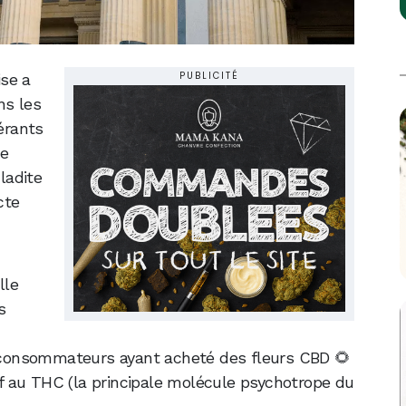
PUBLICITÉ
ise a
ns les
gérants
le
ladite
cte
lle
s
es consommateurs ayant acheté des fleurs CBD 🌻
tif au THC (la principale molécule psychotrope du