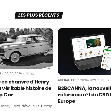
LES PLUS RÉCENTS
67
S
/
03/08/2026
/
87
e en chanvre d’Henry
ACTUALITÉS
/
28/07/2026
/
la véritable histoire de
B2BCANNA, la nouvel
p Car
référence n°1 du CBD 
Europe
 Henry Ford dévoile la Hemp