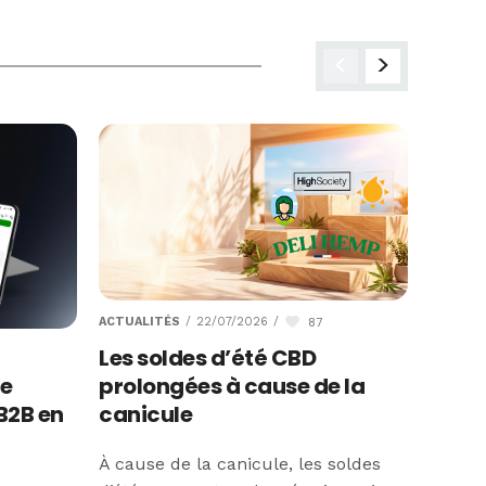
<
>
87
ACTUALITÉS
/
22/07/2026
/
ACTUAL
Les soldes d’été CBD
Mama 
prolongées à cause de la
promo
le
canicule
semai
B2B en
À cause de la canicule, les soldes
À l’oc