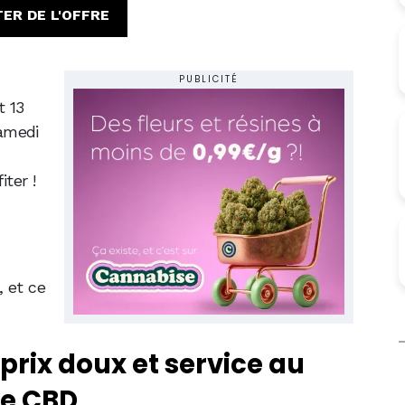
ER DE L'OFFRE
PUBLICITÉ
t 13
samedi
ter !
 et ce
prix doux et service au
de CBD