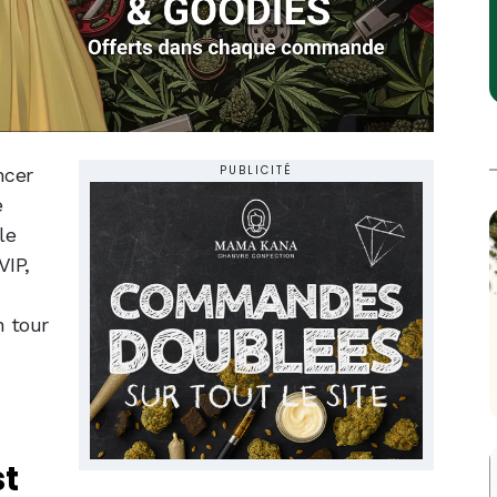
PUBLICITÉ
ncer
e
le
VIP,
n tour

st