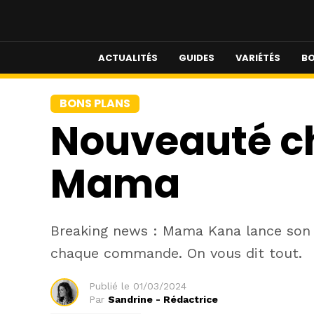
ACTUALITÉS
GUIDES
VARIÉTÉS
BO
BONS PLANS
Nouveauté ch
Mama
Breaking news : Mama Kana lance son P
chaque commande. On vous dit tout.
Publié le
01/03/2024
Par
Sandrine - Rédactrice