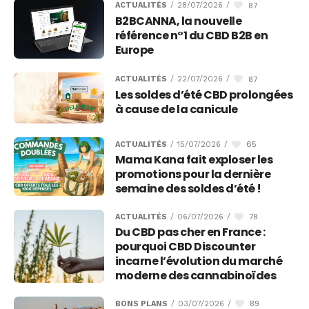
87
ACTUALITÉS
/
28/07/2026
/
B2BCANNA, la nouvelle
référence n°1 du CBD B2B en
Europe
87
ACTUALITÉS
/
22/07/2026
/
Les soldes d’été CBD prolongées
à cause de la canicule
65
ACTUALITÉS
/
15/07/2026
/
Mama Kana fait exploser les
promotions pour la dernière
semaine des soldes d’été !
78
ACTUALITÉS
/
06/07/2026
/
Du CBD pas cher en France :
pourquoi CBD Discounter
incarne l’évolution du marché
moderne des cannabinoïdes
89
BONS PLANS
/
03/07/2026
/