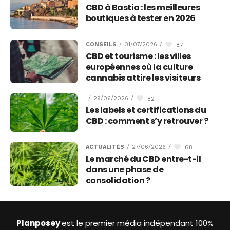
CBD à Bastia : les meilleures
boutiques à tester en 2026
87
CONSEILS
/
01/07/2026
/
CBD et tourisme : les villes
européennes où la culture
cannabis attire les visiteurs
82
/
29/06/2026
/
Les labels et certifications du
CBD : comment s’y retrouver ?
68
ACTUALITÉS
/
27/06/2026
/
Le marché du CBD entre-t-il
dans une phase de
consolidation ?
Planposey
est le premier média indépendant 100%