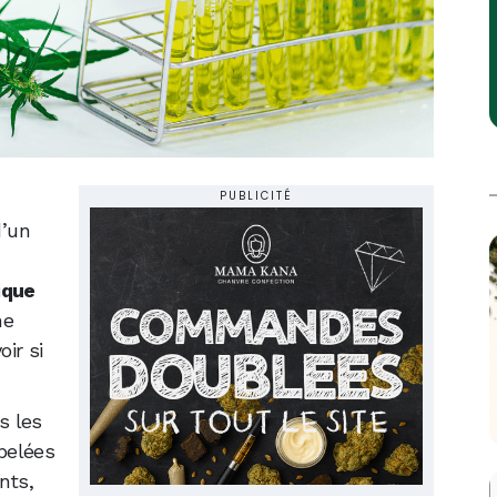
PUBLICITÉ
d’un
ique
ne
ir si
s les
pelées
nts,