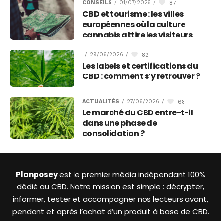
87
CONSEILS
/
01/07/2026
/
CBD et tourisme : les villes
européennes où la culture
cannabis attire les visiteurs
82
/
29/06/2026
/
Les labels et certifications du
CBD : comment s’y retrouver ?
68
ACTUALITÉS
/
27/06/2026
/
Le marché du CBD entre-t-il
dans une phase de
consolidation ?
Planposey
est le premier média indépendant 100%
dédié au CBD. Notre mission est simple : décrypter,
informer, tester et accompagner nos lecteurs avant,
pendant et après l’achat d’un produit à base de CBD.