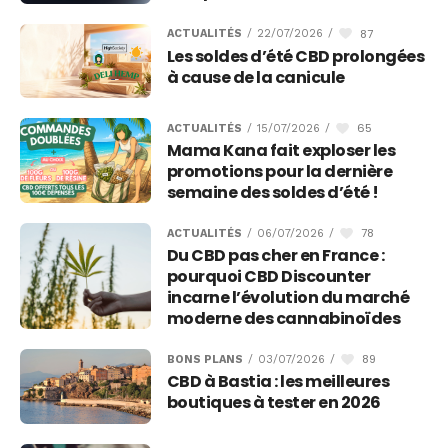
87
ACTUALITÉS
/
22/07/2026
/
Les soldes d’été CBD prolongées
à cause de la canicule
65
ACTUALITÉS
/
15/07/2026
/
Mama Kana fait exploser les
promotions pour la dernière
semaine des soldes d’été !
78
ACTUALITÉS
/
06/07/2026
/
Du CBD pas cher en France :
pourquoi CBD Discounter
incarne l’évolution du marché
moderne des cannabinoïdes
89
BONS PLANS
/
03/07/2026
/
CBD à Bastia : les meilleures
boutiques à tester en 2026