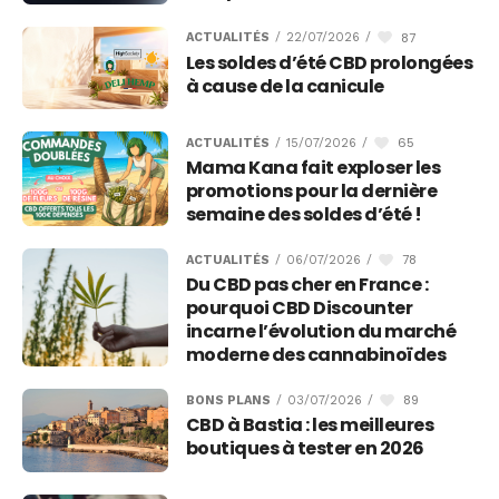
87
ACTUALITÉS
/
22/07/2026
/
Les soldes d’été CBD prolongées
à cause de la canicule
65
ACTUALITÉS
/
15/07/2026
/
Mama Kana fait exploser les
promotions pour la dernière
semaine des soldes d’été !
78
ACTUALITÉS
/
06/07/2026
/
Du CBD pas cher en France :
pourquoi CBD Discounter
incarne l’évolution du marché
moderne des cannabinoïdes
89
BONS PLANS
/
03/07/2026
/
CBD à Bastia : les meilleures
boutiques à tester en 2026