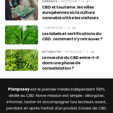
87
CONSEILS
/
01/07/2026
/
CBD et tourisme : les villes
européennes où la culture
cannabis attire les visiteurs
82
/
29/06/2026
/
Les labels et certifications du
CBD : comment s’y retrouver ?
68
ACTUALITÉS
/
27/06/2026
/
Le marché du CBD entre-t-il
dans une phase de
consolidation ?
Planposey
est le premier média indépendant 100%
dédié au CBD. Notre mission est simple : décrypter,
informer, tester et accompagner nos lecteurs avant,
pendant et après l’achat d’un produit à base de CBD.