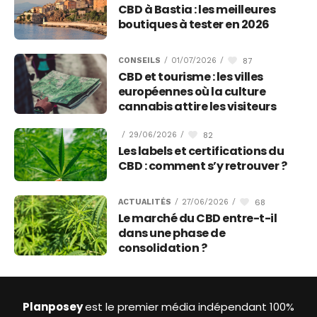
CBD à Bastia : les meilleures
boutiques à tester en 2026
87
CONSEILS
/
01/07/2026
/
CBD et tourisme : les villes
européennes où la culture
cannabis attire les visiteurs
82
/
29/06/2026
/
Les labels et certifications du
CBD : comment s’y retrouver ?
68
ACTUALITÉS
/
27/06/2026
/
Le marché du CBD entre-t-il
dans une phase de
consolidation ?
Planposey
est le premier média indépendant 100%