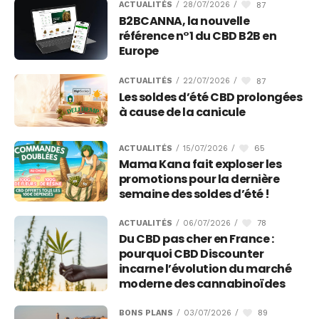
87
ACTUALITÉS
/
28/07/2026
/
B2BCANNA, la nouvelle
référence n°1 du CBD B2B en
Europe
87
ACTUALITÉS
/
22/07/2026
/
Les soldes d’été CBD prolongées
à cause de la canicule
65
ACTUALITÉS
/
15/07/2026
/
Mama Kana fait exploser les
promotions pour la dernière
semaine des soldes d’été !
78
ACTUALITÉS
/
06/07/2026
/
Du CBD pas cher en France :
pourquoi CBD Discounter
incarne l’évolution du marché
moderne des cannabinoïdes
89
BONS PLANS
/
03/07/2026
/