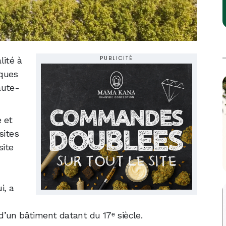
PUBLICITÉ
lité à
lques
aute-
 et
sites
site
i, a
 d’un bâtiment datant du 17ᵉ siècle.