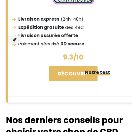
Livraison express
(24h-48h)
Expédition gratuite
dès 49€
Livraison assurée offerte
🌿
Paiement sécurisé
3D secure
9.3/10
Notre test
DÉCOUVRIR
Nos derniers conseils pour
choisir votre shop de CBD