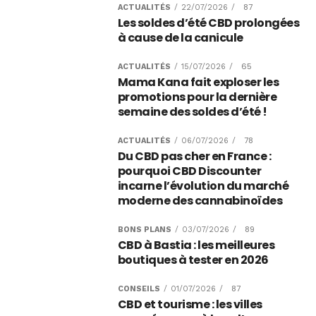
87
ACTUALITÉS
/
28/07/2026
/
B2BCANNA, la nouvelle
référence n°1 du CBD B2B en
Europe
87
ACTUALITÉS
/
22/07/2026
/
Les soldes d’été CBD prolongées
à cause de la canicule
65
ACTUALITÉS
/
15/07/2026
/
Mama Kana fait exploser les
promotions pour la dernière
semaine des soldes d’été !
78
ACTUALITÉS
/
06/07/2026
/
Du CBD pas cher en France :
pourquoi CBD Discounter
incarne l’évolution du marché
moderne des cannabinoïdes
89
BONS PLANS
/
03/07/2026
/