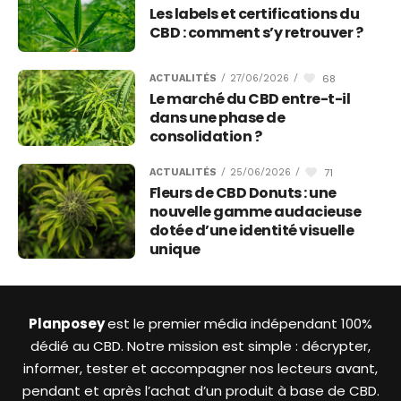
Les labels et certifications du
CBD : comment s’y retrouver ?
68
ACTUALITÉS
/
27/06/2026
/
Le marché du CBD entre-t-il
dans une phase de
consolidation ?
71
ACTUALITÉS
/
25/06/2026
/
Fleurs de CBD Donuts : une
nouvelle gamme audacieuse
dotée d’une identité visuelle
unique
Planposey
est le premier média indépendant 100%
dédié au CBD. Notre mission est simple : décrypter,
informer, tester et accompagner nos lecteurs avant,
pendant et après l’achat d’un produit à base de CBD.