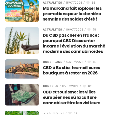
65
ACTUALITÉS
/
15/07/2026
/
Mama Kana fait exploser les
promotions pour la dernière
semaine des soldes d’été !
78
ACTUALITÉS
/
06/07/2026
/
Du CBD pas cher en France :
pourquoi CBD Discounter
incarne l’évolution du marché
moderne des cannabinoïdes
89
BONS PLANS
/
03/07/2026
/
CBD à Bastia : les meilleures
boutiques à tester en 2026
87
CONSEILS
/
01/07/2026
/
CBD et tourisme : les villes
européennes où la culture
cannabis attire les visiteurs
82
/
29/06/2026
/