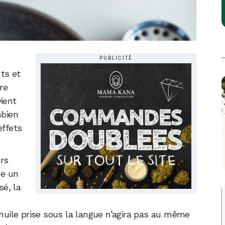
PUBLICITÉ
ts et
re
vient
bien
effets
rs
ue un
sé, la
uile prise sous la langue n’agira pas au même