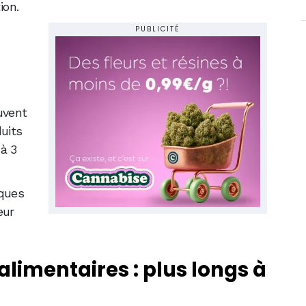
ion.
PUBLICITÉ
uvent
duits
à 3
iques
eur
limentaires : plus longs à