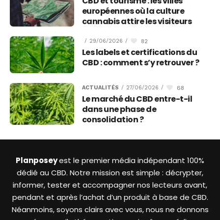
CBD et tourisme : les villes
européennes où la culture
cannabis attire les visiteurs
82
/
29/06/2026
/
Les labels et certifications du
CBD : comment s’y retrouver ?
68
ACTUALITÉS
/
27/06/2026
/
Le marché du CBD entre-t-il
dans une phase de
consolidation ?
Planposey
est le premier média indépendant 100%
dédié au CBD. Notre mission est simple : décrypter,
informer, tester et accompagner nos lecteurs avant,
pendant et après l’achat d’un produit à base de CBD.
Néanmoins, soyons clairs avec vous, nous ne donnons