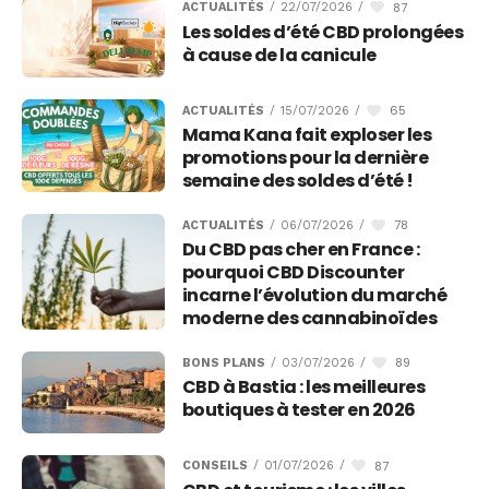
87
ACTUALITÉS
/
22/07/2026
/
Les soldes d’été CBD prolongées
à cause de la canicule
65
ACTUALITÉS
/
15/07/2026
/
Mama Kana fait exploser les
promotions pour la dernière
semaine des soldes d’été !
78
ACTUALITÉS
/
06/07/2026
/
Du CBD pas cher en France :
pourquoi CBD Discounter
incarne l’évolution du marché
moderne des cannabinoïdes
89
BONS PLANS
/
03/07/2026
/
CBD à Bastia : les meilleures
boutiques à tester en 2026
87
CONSEILS
/
01/07/2026
/